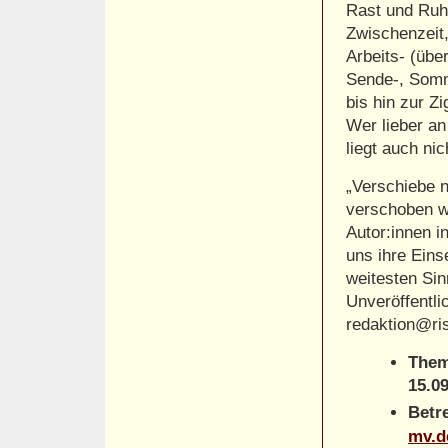
Rast und Ruh
Zwischenzeit
Arbeits- (über
Sende-, Somme
bis hin zur Z
Wer lieber an
liegt auch nic
„Verschiebe 
verschoben w
Autor:innen i
uns ihre Ein
weitesten Si
Unveröffentli
redaktion@ri
Them
15.0
Betr
mv.d