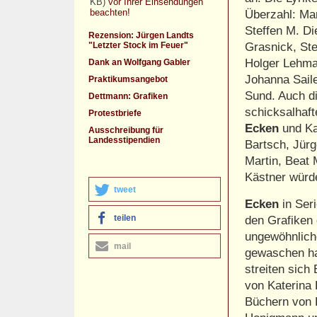
KB)
vor Ihrer Einsendungen
beachten!
Überzahl: Ma
Steffen M. Di
Rezension: Jürgen Landts
"Letzter Stock im Feuer"
Grasnick, St
Holger Lehma
Dank an Wolfgang Gabler
Johanna Sail
Praktikumsangebot
Sund. Auch d
Dettmann: Grafiken
schicksalhaft
Protestbriefe
Ecken
und Ka
Ausschreibung für
Landesstipendien
Bartsch, Jür
Martin, Beat 
Kästner würd
tweet
Ecken
in Seri
teilen
den Grafiken
ungewöhnlich
mail
gewaschen h
streiten sic
von Katerina
Büchern von 