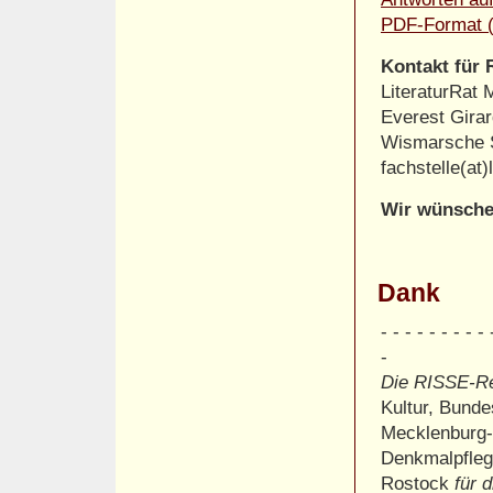
PDF-Format (
Kontakt für 
LiteraturRat M
Everest Gira
Wismarsche S
fachstelle(at)
Wir wünschen
Dank
- - - - - - - - - 
-
Die RISSE-R
Kultur, Bund
Mecklenburg
Denkmalpfleg
Rostock
für d