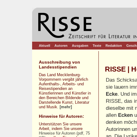
Aktuell
Autoren
Ausgaben
Texte
Redaktion
Gesch
Ausschreibung von
Landesstipendien
RISSE | H
Das Land Mecklenburg-
Vorpommern vergibt jährlich
Das Schicksa
Aufenthalts-, Arbeits- und
sie lauern im
Reisestipendien an
Künstlerinnen und Künstler in
Ecke
. Und im
den Bereichen Bildende und
RISSE, das 
Darstellende Kunst, Literatur
und Musik.
[mehr]
dieselbe mit 
allen
Ecken
u
Hinweise für Autoren:
denken möcht
Unterstützen Sie unsere
Arbeit, indem Sie unsere
Autorinnen u
Hinweise für Autoren (pdf, 75
an. Die Lyrike