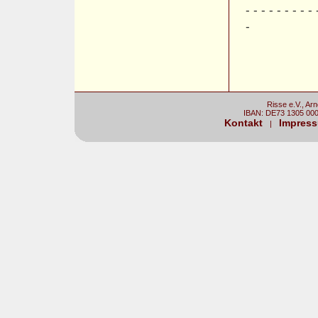
- - - - - - - - - 
-
Risse e.V., Ar
IBAN: DE73 1305 00
Kontakt
Impres
|