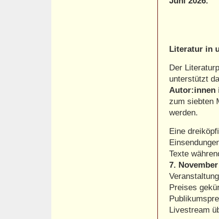
Juni 2026.
Literatur i
Der Literatu
unterstützt d
Autor:innen
zum siebten M
werden.
Eine dreiköpf
Einsendungen 
Texte währen
7. November 
Veranstaltung
Preises gekü
Publikumsprei
Livestream ü