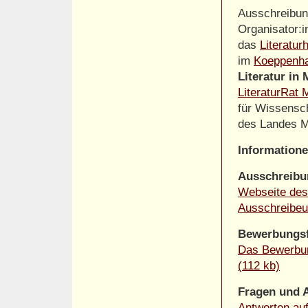
Ausschreibung
Organisator:
das
Literatu
im
Koeppenh
Literatur i
LiteraturRat
für Wissensc
des Landes 
Information
Ausschreibu
Webseite des 
Ausschreibe
Bewerbungs
Das Bewerbun
(112 kb)
Fragen und 
Antworten auf