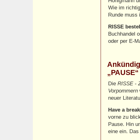
Honigmann un
Wie im richti
Runde muss 
RISSE bestel
Buchhandel o
oder per E-M
Ankündig
„PAUSE“ 
Die
RISSE - Z
Vorpommern
neuer Literat
Have a brea
vorne zu blic
Pause. Hin un
eine ein. Das