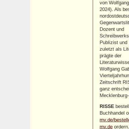
von Wolfgang
2024). Als be
nordostdeuts
Gegenwartslit
Dozent und
Schreibwerkst
Publizist und 
zuletzt als Li
prägte der
Literaturwiss
Wolfgang Gab
Vierteljahrhu
Zeitschrift R
ganz entsche
Mecklenburg
RISSE
bestel
Buchhandel o
mv.de/bestell
mv.de
ordern