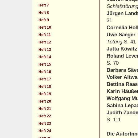
Heft 7
Schlafstörun
Heft 8
Jürgen Land
31
Heft 9
Cornelia Ho
Heft 10
Uwe
Saeger
Heft 11
Tötung
S. 41
Heft 12
Jutta Köwit
Heft 13
Roland Lev
Heft 14
S. 70
Heft 15
Barbara Säv
Heft 16
Volker
Altwa
Heft 17
Bettina Raa
Heft 18
Karin Häuß
Heft 19
Wolfgang M
Heft 20
Sabina Lepa
Heft 21
Judith Zand
Heft 22
S. 111
Heft 23
Heft 24
Die AutorIn