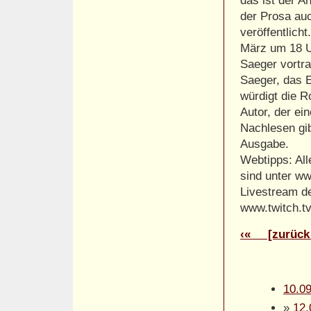
das ist der A
der Prosa auc
veröffentlich
März um 18 U
Saeger vortra
Saeger, das 
würdigt die Ro
Autor, der ei
Nachlesen gib
Ausgabe.
Webtipps: All
sind unter ww
Livestream de
www.twitch.tv
‹« [zurück 
10.09
»
12.