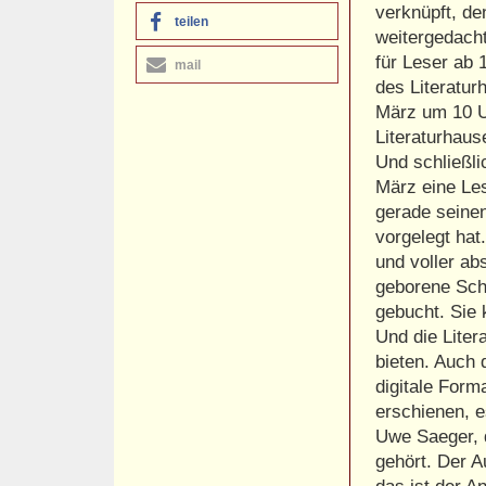
verknüpft, de
teilen
weitergedacht
für Leser ab 
mail
des Literatur
März um 10 Uh
Literaturhause
Und schließli
März eine Les
gerade seine
vorgelegt hat
und voller ab
geborene Schr
gebucht. Sie
Und die Liter
bieten. Auch d
digitale Form
erschienen, e
Uwe Saeger, 
gehört. Der A