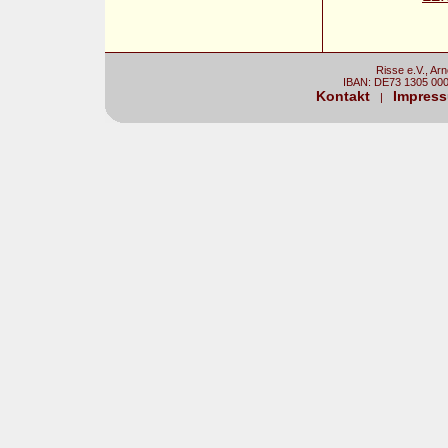
Risse e.V., Ar
IBAN: DE73 1305 00
Kontakt
Impres
|