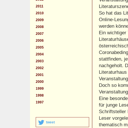
Literaturszene
2011
So hat das L
2010
Online-Lesung
2009
werden könne
2008
Ein wichtiger
2007
Literaturhäus
2006
österreichisc
2005
Coronabedingt
2004
stattfinden, 
2003
nachgeholt. D
2002
Literaturhau
2001
Veranstaltung
2000
Doch so komm
1999
Veranstaltung
1998
Eine besonder
1997
für junge Les
Schriftstelle
Leser vorgele
tweet
thematisch m