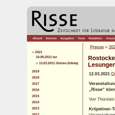
Aktuell
Autoren
Ausgaben
Texte
Redaktion
Gesch
Presse
>
20
»
2021
Rostocker
10.09.2021 taz
»
12.03.2021 Ostsee-Zeitung
Lesunge
2019
12.03.2021
O
2018
Veranstaltun
2017
„Risse” könn
2016
2015
Von Thorsten
2014
2013
Kröpeliner-T
Veranstaltung
2012