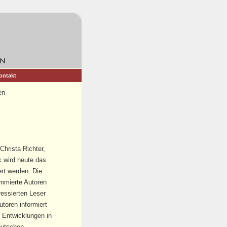
ontakt
en
Christa Richter,
 wird heute das
ert werden. Die
nommierte Autoren
ressierten Leser
utoren informiert
e Entwicklungen in
eutschen