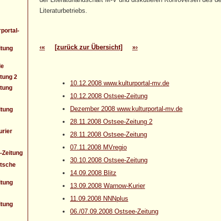
Literaturbetriebs.
portal-
‹«
[zurück zur Übersicht]
»›
itung
de
tung 2
10.12.2008 www.kulturportal-mv.de
itung
10.12.2008 Ostsee-Zeitung
Dezember 2008 www.kulturportal-mv.de
itung
28.11.2008 Ostsee-Zeitung 2
rier
28.11.2008 Ostsee-Zeitung
07.11.2008 MVregio
-Zeitung
30.10.2008 Ostsee-Zeitung
utsche
14.09.2008 Blitz
itung
13.09.2008 Warnow-Kurier
11.09.2008 NNNplus
itung
06./07.09.2008 Ostsee-Zeitung