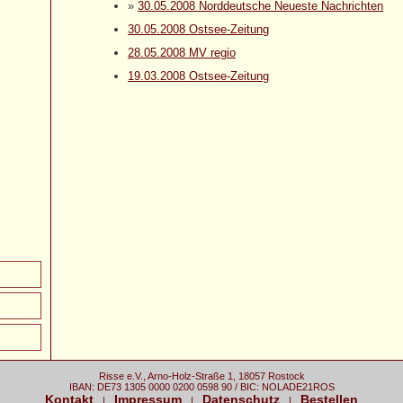
»
30.05.2008 Norddeutsche Neueste Nachrichten
30.05.2008 Ostsee-Zeitung
28.05.2008 MV regio
19.03.2008 Ostsee-Zeitung
Risse e.V., Arno-Holz-Straße 1, 18057 Rostock
IBAN: DE73 1305 0000 0200 0598 90 / BIC: NOLADE21ROS
Kontakt
Impressum
Datenschutz
Bestellen
|
|
|