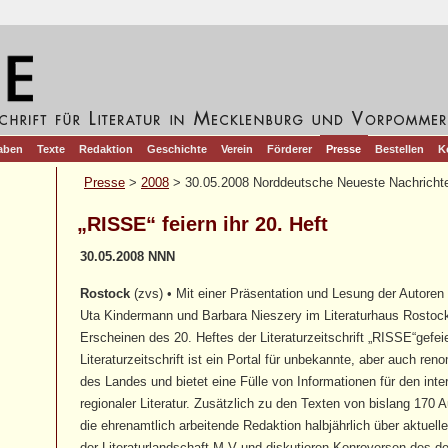
aben
Texte
Redaktion
Geschichte
Verein
Förderer
Presse
Bestellen
K
Presse
>
2008
> 30.05.2008 Norddeutsche Neueste Nachricht
„RISSE“ feiern ihr 20. Heft
30.05.2008 NNN
Rostock
(zvs) • Mit einer Präsentation und Lesung der Autoren 
Uta Kindermann und Barbara Nieszery im Literaturhaus Rostock
Erscheinen des 20. Heftes der Literaturzeitschrift „RISSE“gefei
Literaturzeitschrift ist ein Portal für unbekannte, aber auch re
des Landes und bietet eine Fülle von Informationen für den inte
regionaler Literatur. Zusätzlich zu den Texten von bislang 170 A
die ehrenamtlich arbeitende Redaktion halbjährlich über aktuell
der Literaturlandschaft M-V und diskutieren Konroversen des d