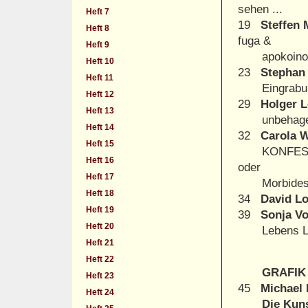
sehen ...
Heft 7
19
Steffen 
Heft 8
fuga &
Heft 9
apokoino
Heft 10
23
Stephan
Heft 11
Eingrabu
Heft 12
29
Holger 
Heft 13
unbehag
Heft 14
32
Carola W
Heft 15
KONFES
Heft 16
oder
Heft 17
Morbides 
Heft 18
34
David L
Heft 19
39
Sonja Vo
Heft 20
Lebens La
Heft 21
Heft 22
GRAFIK
Heft 23
45
Michael 
Heft 24
Die Kunst