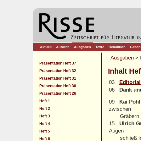
Aktuell
Autoren
Ausgaben
Texte
Redaktion
Gesch
Ausgaben
> 
Präsentation Heft 37
Inhalt Hef
Präsentation Heft 32
Präsentation Heft 31
03
Editorial
Präsentation Heft 30
06
Dank un
Präsentation Heft 26
Heft 1
09
Kai Pohl
zwischen
Heft 2
Gräbern
Heft 3
15
Ulrich G
Heft 4
Augen
Heft 5
schließ ic
Heft 6