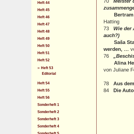
70
Meister 
Heft 44
zusammenge
Heft 45
Bertram
Heft 46
Hatting
Heft 47
73
Wie der 
Heft 48
auch?)
Heft 49
Saša St
Heft 50
werden, …
v
Heft 51
76
„Beschis
Heft 52
Alina H
»
Heft 53
von Juliane F
Editorial
78
Aus dem
Heft 54
84
Die Auto
Heft 55
Heft 56
Sonderheft 1
Sonderheft 2
Sonderheft 3
Sonderheft 4
Sonderheft 5