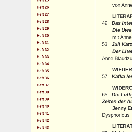
Heft 25
von Ann
Heft 26
Heft 27
LITERA
Heft 28
49
Das Inte
Heft 29
Die Uwe Jo
Heft 30
mit Anne
Heft 31
53
Juli Kat
Heft 32
Der Litera
Heft 33
Anne Blaudz
Heft 34
WIEDE
Heft 35
57
Kafka le
Heft 36
Heft 37
WIDER
Heft 38
65
Die Luft
Heft 39
Zeiten der A
Heft 40
Jenny E
Heft 41
Dysphoricus
Heft 42
LITERA
Heft 43