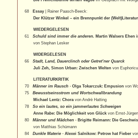
68
Essay
| Rainer Paasch-Beeck:
Der Klützer Winkel – ein Brennpunkt der (Welt)Literatu
WIEDERGELESEN
61
Schuld sind immer die anderen.
Martin Walsers Ehen i
von Stephan Lesker
WIDERGELESEN
66
Stadt, Land, Dauerclinch oder Getret’ner Quarck
Juli Zeh, Simon Urban: Zwischen Welten
von Euphoricu
LITERATURKRITIK
70
Männer im Rausch ·
Olga Tokarczuk: Empusion
von Wo
75
Bewusstseinsstrom und Wortschwallbrandung
Michael Lentz: Chora
von Andrè Hatting
78
So ein lautes, so ein jammerlautes Schweigen
Anne Rabe: Die Möglichkeit von Glück
von Ernst-Jürge
80
Männer und Mädchen ·
Brigitte Reimann: Die Geschwis
von Matthias Schümann
84
Dunkle Materie ·
Alexei Salnikow: Petrow hat Fieber
von