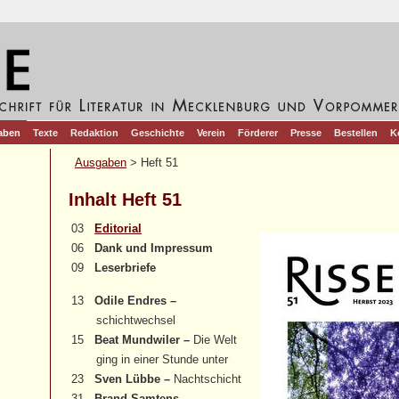
aben
Texte
Redaktion
Geschichte
Verein
Förderer
Presse
Bestellen
K
Ausgaben
> Heft 51
Inhalt Heft 51
03
Editorial
06
Dank und Impressum
09
Leserbriefe
13
Odile Endres –
schichtwechsel
15
Beat Mundwiler –
Die Welt
ging in einer Stunde unter
23
Sven Lübbe –
Nachtschicht
31
Brand Samtens –