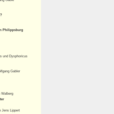
r?
n Philippsburg
s und Dysphoricus
lfgang Gabler
n Walberg
ter
 Jens Lippert