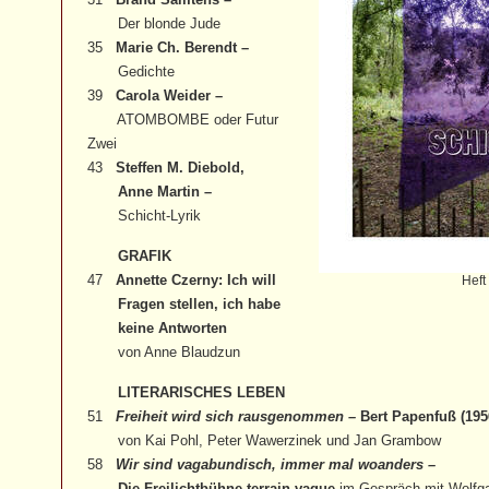
Der blonde Jude
35
Marie Ch. Berendt –
Gedichte
39
Carola Weider –
ATOMBOMBE oder Futur
Zwei
43
Steffen M. Diebold,
Anne Martin –
Schicht-Lyrik
GRAFIK
47
Annette Czerny: Ich will
Heft
Fragen stellen, ich habe
keine Antworten
von Anne Blaudzun
LITERARISCHES LEBEN
51
Freiheit wird sich rausgenommen –
Bert Papenfuß (195
von Kai Pohl, Peter Wawerzinek und Jan Grambow
58
Wir sind vagabundisch, immer mal woanders –
Die Freilichtbühne terrain vague
im Gespräch mit Wolfg