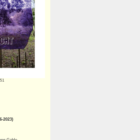
 51
6-2023)
ang Gable