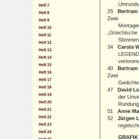
Umrundu
Heft 7
25
Bertram
Heft 8
Zwei
Heft 9
Montagen
Heft 10
„Griechische
Heft 11
Stimmen
Heft 12
34
Carola W
Heft 13
LEGENDEN
Heft 14
verlorene 
Heft 15
40
Bertram
Heft 16
Zwei
Heft 17
Gedichte
Heft 18
47
David L
Heft 19
der Unver
Heft 20
Rundungen 
Heft 21
51
Anne Ma
Heft 22
52
Jürgen 
Heft 23
regelschm
Heft 24
GRAFIK