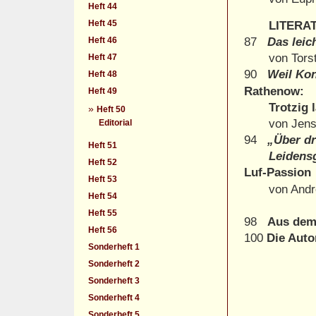
Heft 44
Heft 45
LITERA
Heft 46
87
Das leic
von Tors
Heft 47
90
Weil Kon
Heft 48
Rathenow:
Heft 49
Trotzig läc
»
Heft 50
von Jens L
Editorial
94
„Über dr
Heft 51
Leidensges
Heft 52
Luf-Passion
Heft 53
von André 
Heft 54
Heft 55
98
Aus dem
Heft 56
100
Die Auto
Sonderheft 1
Sonderheft 2
Sonderheft 3
Sonderheft 4
Sonderheft 5