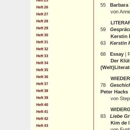
Heft 25
55
Barbara 
Heft 26
von Ann
Heft 27
Heft 28
LITERA
Heft 29
59
Gespräch
Heft 30
Kerstin Pr
Heft 31
63
Kerstin 
Heft 32
68
Essay
| 
Heft 33
Der Klüt
Heft 34
(Welt)Litera
Heft 35
Heft 36
WIEDE
Heft 37
78
Geschich
Heft 38
Peter Hacks
Heft 39
von Ste
Heft 40
WIDER
Heft 41
83
Liebe Gr
Heft 42
Kim de l'H
Heft 43
von Euphor