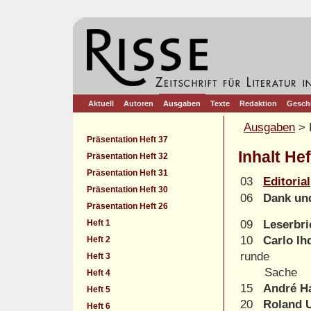
Aktuell
Autoren
Ausgaben
Texte
Redaktion
Gesch
Ausgaben
> 
Präsentation Heft 37
Inhalt Hef
Präsentation Heft 32
Präsentation Heft 31
03
Editorial
Präsentation Heft 30
06
Dank un
Präsentation Heft 26
Heft 1
09
Leserbri
10
Carlo Ih
Heft 2
runde
Heft 3
Sache
Heft 4
15
André H
Heft 5
20
Roland 
Heft 6