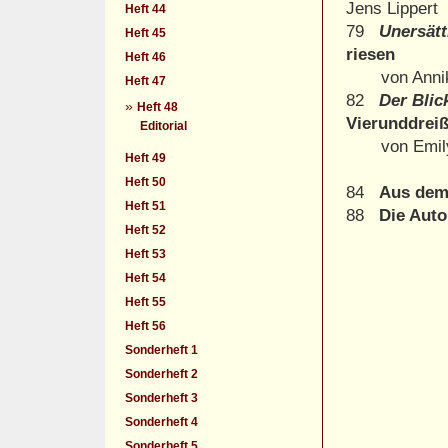
Jens Lippert
Heft 44
79
Unersät
Heft 45
riesen
Heft 46
von Annika
Heft 47
82
Der Blic
»
Heft 48
Vierunddrei
Editorial
von Emil
Heft 49
Heft 50
84
Aus dem
Heft 51
88
Die Auto
Heft 52
Heft 53
Heft 54
Heft 55
Heft 56
Sonderheft 1
Sonderheft 2
Sonderheft 3
Sonderheft 4
Sonderheft 5