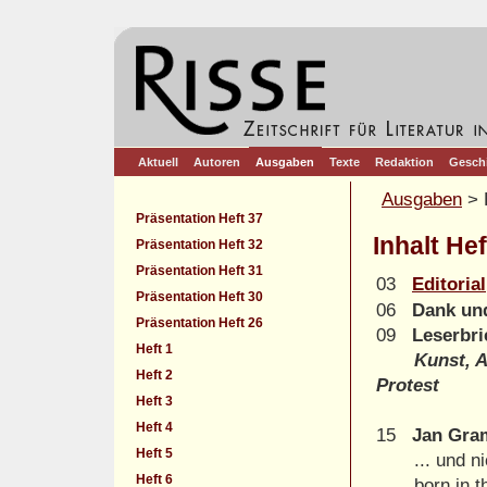
Aktuell
Autoren
Ausgaben
Texte
Redaktion
Gesch
Ausgaben
> 
Präsentation Heft 37
Inhalt Hef
Präsentation Heft 32
Präsentation Heft 31
03
Editorial
Präsentation Heft 30
06
Dank un
Präsentation Heft 26
09
Leserbri
Heft 1
Kunst, Ab
Heft 2
Protest
Heft 3
Heft 4
15
Jan Gr
Heft 5
... und nic
Heft 6
born in th