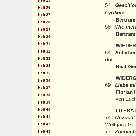
Heft 25
54
Geschlo
Heft 26
Lyrikers
Heft 27
Bertram
Heft 28
58
Wie merk
Heft 29
Bertram
Heft 30
Heft 31
WIEDE
Heft 32
64
Anleitu
Heft 33
die
Heft 34
Beat Gene
Heft 35
WIDER
Heft 36
69
Liebe mi
Heft 37
Florian Ill
Heft 38
von Euphor
Heft 39
Heft 40
LITERA
Heft 41
74
Unzucht
Wolfgang Gab
Heft 42
77
Ziemlich
Heft 43