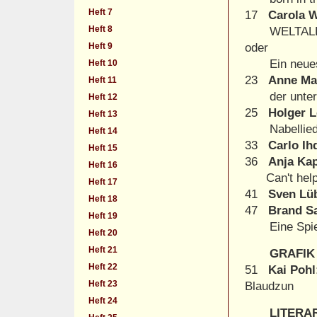
Heft 7
17
Carola 
Heft 8
WELTALL 
Heft 9
oder
Ein neues Z
Heft 10
23
Anne Ma
Heft 11
der untere
Heft 12
25
Holger 
Heft 13
Nabellied
Heft 14
33
Carlo Ih
Heft 15
36
Anja Ka
Heft 16
Can't help f
Heft 17
41
Sven Lü
Heft 18
47
Brand S
Heft 19
Eine Spie
Heft 20
Heft 21
GRAFIK
Heft 22
51
Kai Pohl
Heft 23
Blaudzun
Heft 24
LITERA