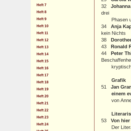
Heft 7
32
Johanna 
Heft 8
drei
Heft 9
Phasen und
34
Anja Ka
Heft 10
kein Nichts
Heft 11
38
Dorothe
Heft 12
43
Ronald R
Heft 13
44
Peter Th
Heft 14
Beschaffenhe
Heft 15
kryptisc
Heft 16
Heft 17
Grafik
Heft 18
51
Jan Gra
Heft 19
einem even
Heft 20
von Anne 
Heft 21
Heft 22
Literari
Heft 23
53
Von hier
Heft 24
Der Literat