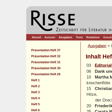
Aktuell
Autoren
Ausgaben
Texte
Redaktion
Gesch
Ausgaben
> 
Präsentation Heft 37
Inhalt Hef
Präsentation Heft 32
Präsentation Heft 31
03
Editorial
Präsentation Heft 30
06
Dank un
Präsentation Heft 26
10
Martha M
Heft 1
knochenflöte
Heft 2
15
Christia
Heft 3
Hitze,
Heft 4
der Dreck 
Heft 5
20
Friederi
Heft 6
25
Carola 