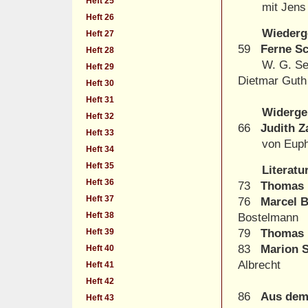
Heft 25
mit Jens L
Heft 26
Wiederg
Heft 27
59
Ferne Sc
Heft 28
W. G. Sebal
Heft 29
Dietmar 
Heft 30
Heft 31
Widerge
Heft 32
66
Judith Z
Heft 33
von Eupho
Heft 34
Heft 35
Literatur
Heft 36
73
Thomas 
Heft 37
76
Marcel 
Heft 38
Bostelmann
Heft 39
79
Thomas 
83
Marion 
Heft 40
Albrecht
Heft 41
Heft 42
86
Aus dem
Heft 43