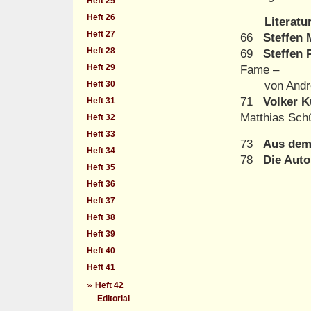
Heft 25
Heft 26
Literatur
Heft 27
66
Steffen
Heft 28
69
Steffen 
Heft 29
Fame –
Heft 30
von André 
71
Volker K
Heft 31
Matthias Sc
Heft 32
Heft 33
73
Aus dem
Heft 34
78
Die Auto
Heft 35
Heft 36
Heft 37
Heft 38
Heft 39
Heft 40
Heft 41
»
Heft 42
Editorial