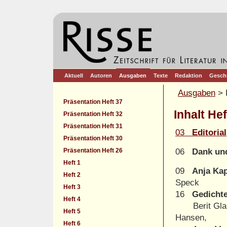
Aktuell
Autoren
Ausgaben
Texte
Redaktion
Gesch
Ausgaben
> 
Präsentation Heft 37
Inhalt Hef
Präsentation Heft 32
Präsentation Heft 31
03
Editorial
Präsentation Heft 30
Präsentation Heft 26
06
Dank un
Heft 1
09
Anja Ka
Heft 2
Speck
Heft 3
16
Gedichte
Heft 4
Berit Glan
Heft 5
Hansen,
Heft 6