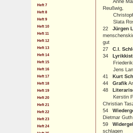
Anne Marti
Heft 7
Reußwig,
Heft 8
Christoph 
Heft 9
Slata Ros
Heft 10
22
Jürgen 
Heft 11
menschenskind
Heft 12
gut
Heft 13
27
C.I. Sch
Heft 14
34
Lyrikkis
Heft 15
Friederike H
Jens Lan
Heft 16
41
Kurt Sch
Heft 17
44
Grafik
An
Heft 18
48
Literari
Heft 19
Kerstin Pre
Heft 20
Christian Tas
Heft 21
54
Wiederg
Heft 22
Dietmar Guth
Heft 23
59
Widerge
Heft 24
schlagen